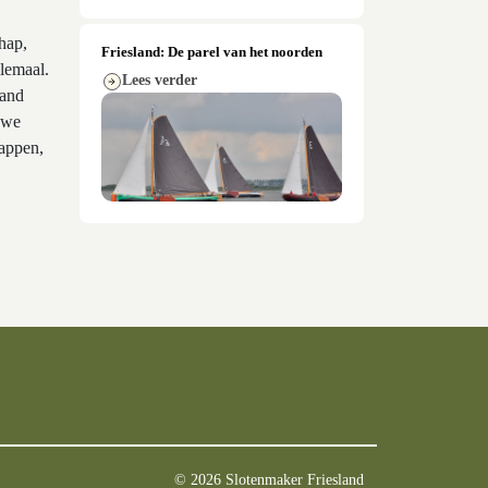
hap,
Friesland: De parel van het noorden
llemaal.
Lees verder
land
uwe
happen,
© 2026 Slotenmaker Friesland