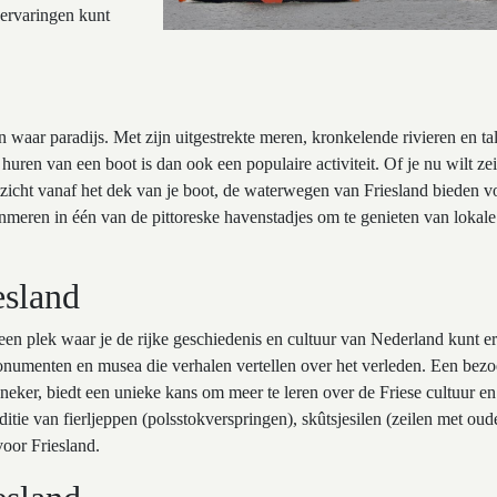
 ervaringen kunt
n waar paradijs. Met zijn uitgestrekte meren, kronkelende rivieren en ta
 huren van een boot is dan ook een populaire activiteit. Of je nu wilt zei
zicht vanaf het dek van je boot, de waterwegen van Friesland bieden v
anmeren in één van de pittoreske havenstadjes om te genieten van lokale
esland
 een plek waar je de rijke geschiedenis en cultuur van Nederland kunt e
onumenten en musea die verhalen vertellen over het verleden. Een bez
ker, biedt een unieke kans om meer te leren over de Friese cultuur en
itie van fierljeppen (polsstokverspringen), skûtsjesilen (zeilen met oud
voor Friesland.