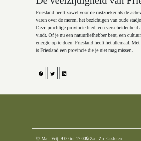
De veelzijdigheid van Fri
Friesland heeft zowel voor de rustzoeker als de acti
varen over de meren, het bezichtigen van oude stadje
Deze prachtige provincie biedt een verscheidenheid 
vindt. Of je nu een natuurliefhebber bent, een cult
energie op te doen, Friesland heeft het allemaal. Met
is Friesland een provincie die je niet mag missen.
⏰︎ Ma - Vrij: 9:00 tot 17:00
🔒︎ Za - Zo: Gesloten